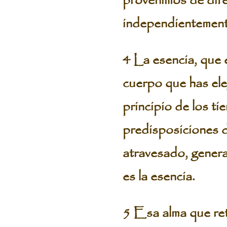
provenimos de dife
independientemente
4 La esencia, que e
cuerpo que has eleg
principio de los ti
predisposiciones d
atravesado, gener
es la esencia.
5 Esa alma que ret