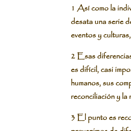
1 Así como la indi
desata una serie de
eventos y culturas,
2 Esas diferencias
es difícil, casi imp
humanos, sus compo
reconciliación y la
3 El punto es rec