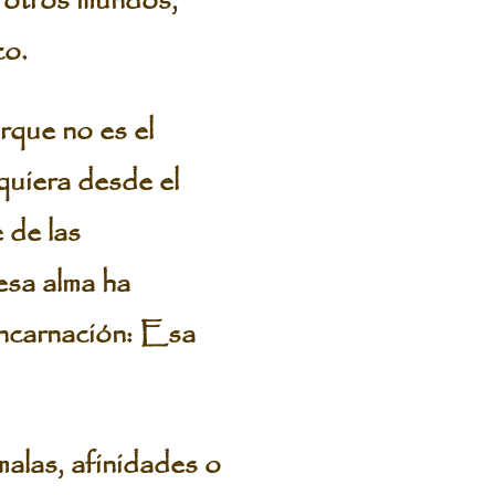
y otros mundos,
co.
rque no es el
lquiera desde el
 de las
esa alma ha
encarnación: Esa
malas, afinidades o