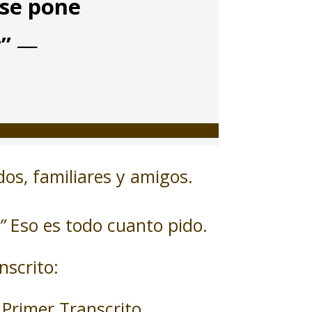
 se pone
r”
—
os, familiares y amigos.
”
Eso es todo cuanto pido.
nscrito:
Primer Transcrito