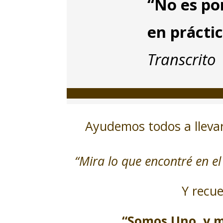
“No es po
en prácti
Transcrito
Ayudemos todos a llevar
“Mira lo que encontré en e
Y recue
“Somos Uno, y m