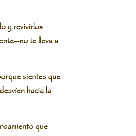
 y revivirlos
nte—no te lleva a
 porque sientes que
desvíen hacia la
ensamiento que