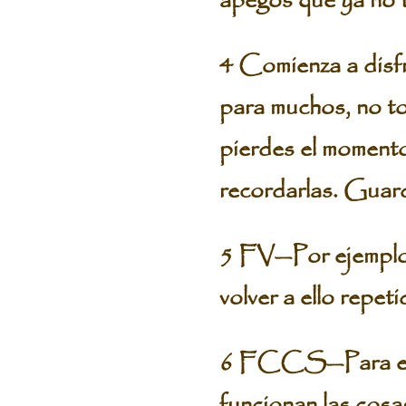
apegos que ya no t
4 Comienza a disfru
para muchos, no to
pierdes el momento
recordarlas. Guard
5 FV—Por ejemplo,
volver a ello repe
6 FCCS—Para eso 
funcionan las cosa