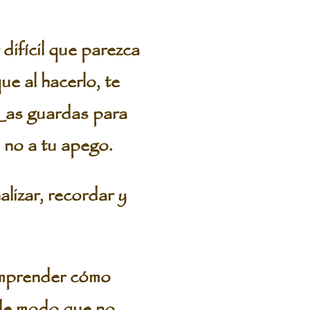
difícil que parezca
e al hacerlo, te
 Las guardas para
 no a tu apego.
izar, recordar y
omprender cómo
 de modo que no