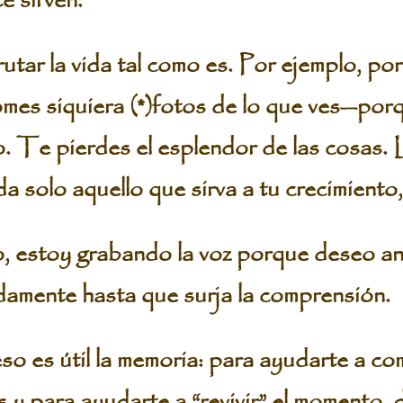
e sirven.
tar la vida tal como es. Por ejemplo, por 
mes siquiera (*)fotos de lo que ves—porqu
. Te pierdes el esplendor de las cosas.
a solo aquello que sirva a tu crecimiento,
 estoy grabando la voz porque deseo anal
tidamente hasta que surja la comprensión.
es útil la memoria: para ayudarte a c
s y para ayudarte a “revivir” el momento,