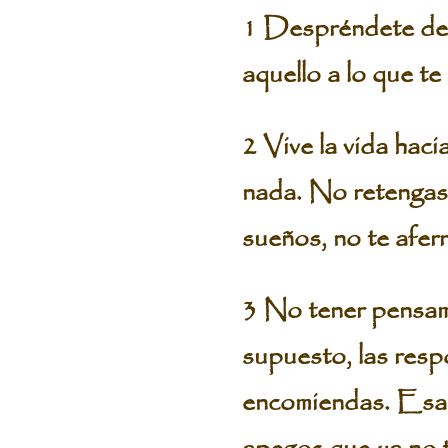
1 Despréndete de 
aquello a lo que t
2 Vive la vida hac
nada. No retengas 
sueños, no te aferr
3 No tener pensam
supuesto, las resp
encomiendas. Esas 