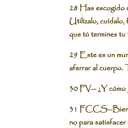
28 Has escogido un
Utilízalo, cuídalo
que tú termines tu 
29 Este es un mund
aferrar al cuerpo.
30 FV— ¿Y cómo yo
31 FCCS—Bien sen
no para satisfacer 