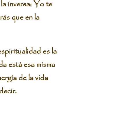
la inversa: Yo te
erás que en la
spiritualidad es la
ida está esa misma
ergía de la vida
ecir.