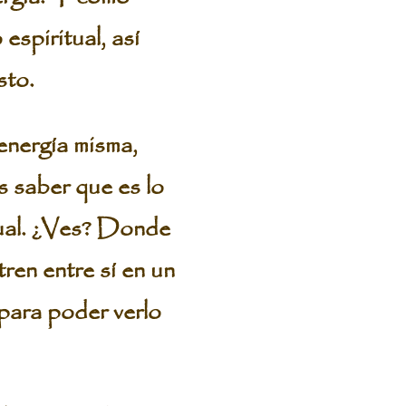
espiritual, así
sto.
energía misma,
es saber que es lo
tual. ¿Ves? Donde
ntren entre sí en un
para poder verlo