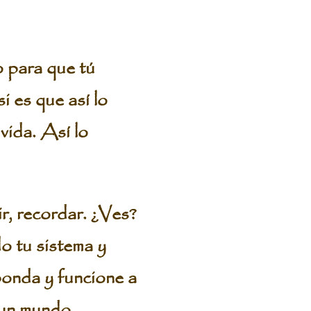
o para que tú
 es que así lo
vida. Así lo
r, recordar. ¿Ves?
do tu sistema y
sponda y funcione a
 un mundo