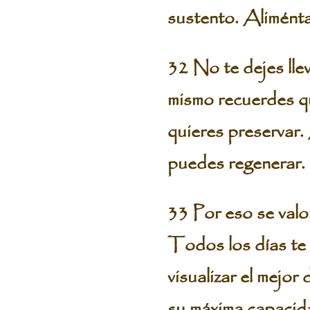
sustento. Aliménta
32 No te dejes lle
mismo recuerdes qu
quieres preservar. 
puedes regenerar.
33 Por eso se valo
Todos los días te 
visualizar el mejo
su máxima capacid