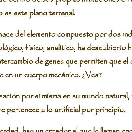
 es este plano terrenal.
nace del elemento compuesto por dos ind
ógico, físico, analítico, ha descubierto h
intercambio de genes que permiten que el 
re en un cuerpo mecánico. ¿Ves?
ación por sí misma en su mundo natural, 
 pertenece a lo artificial por principio.
rdad, hay un creador al que le llaman en