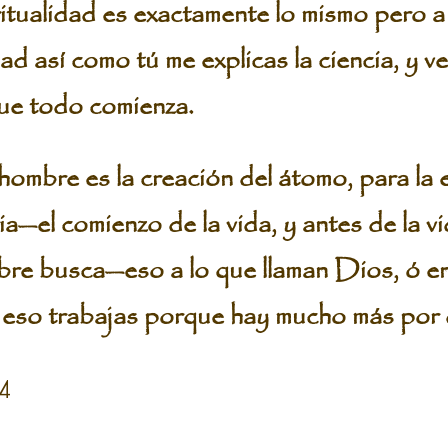
itualidad es exactamente lo mismo pero a 
dad así como tú me explicas la ciencia, y v
que todo comienza.
ombre es la creación del átomo, para la e
a—el comienzo de la vida, y antes de la v
bre busca—eso a lo que llaman Dios, ó en
eso trabajas porque hay mucho más por d
 4