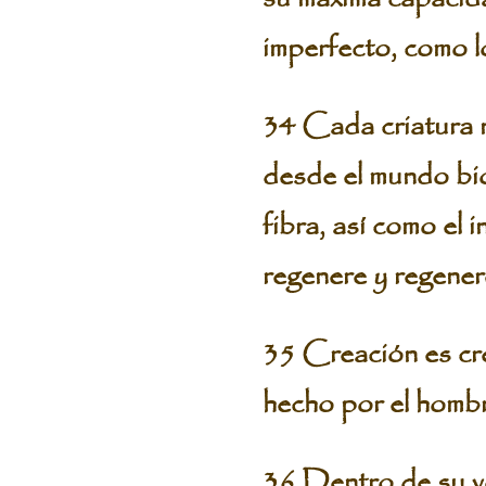
imperfecto, como lo
34 Cada criatura 
desde el mundo biol
fibra, así como el 
regenere y regene
35 Creación es cre
hecho por el hombre
36 Dentro de su ve