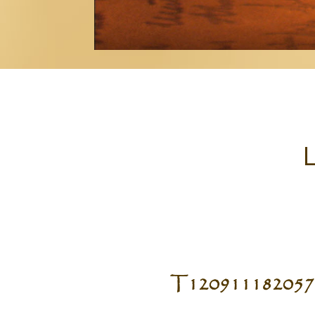
L
T120911182057