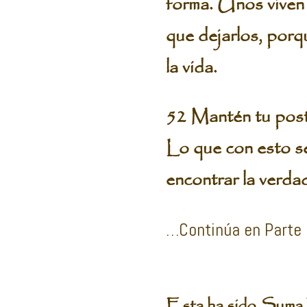
forma. Unos viven 
que dejarlos, porq
la vida.
52 Mantén tu postu
Lo que con esto se
encontrar la verdad
…Continúa en Parte
Esta ha sido Suma 