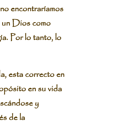
 no encontraríamos
 de un Dios como
. Por lo tanto, lo
a, esta correcto en
ropósito en su vida
uscándose y
és de la