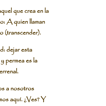
quel que crea en la
o: A quien llaman
o (transcender).
ad: dejar esta
 y permea es la
errenal.
os a nosotros
amos aquí. ¿Ves? Y