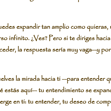
edes expandir tan amplio como quieras, u
o infinito. ¿Ves? Pero si te diriges haci
oceder, la respuesta sería muy vaga—y por
lves la mirada hacia ti —para entender 
é estás aquí— tu entendimiento se expan
erge en ti: tu entender, tu deseo de comp