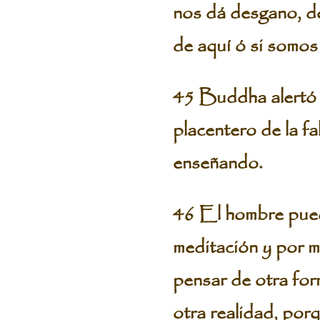
nos dá desgano, d
de aquí ó si somos 
45 Buddha alertó a
placentero de la f
enseñando.
46 El hombre pued
meditación y por m
pensar de otra for
otra realidad, porq