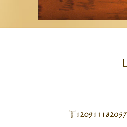
L
T120911182057