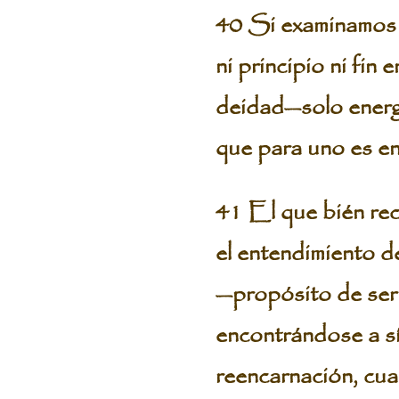
40 Si examinamos t
ni principio ni fin
deidad—solo energí
que para uno es en
41 El que bién rec
el entendimiento de
—propósito de ser 
encontrándose a sí
reencarnación, cual 