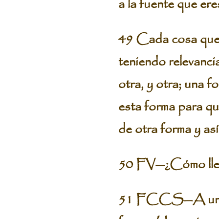
a la fuente que ere
49 Cada cosa que s
teniendo relevancia
otra, y otra; una f
esta forma para que
de otra forma y as
50 FV—¿Cómo llev
51 FCCS—A unos le