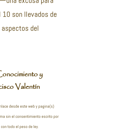
ón—una excusa para
l 10 son llevados de
 aspectos del
Conocimiento y
cisco Valentín
enlace desde este web y pagina(s)
orma sin el consentimiento escrito por
con todo el peso de ley.