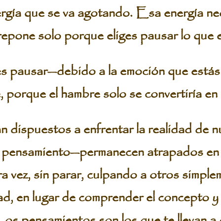
rgía que se va agotando. Esa energía nec
repone solo porque eliges pausar lo que 
res pausar—debido a la emoción que está
, porque el hambre solo se convertiría en 
 dispuestos a enfrentar la realidad de 
s pensamiento—permanecen atrapados en
ra vez, sin parar, culpando a otros simpl
d, en lugar de comprender el concepto y
os pensamientos son los que te llevan a