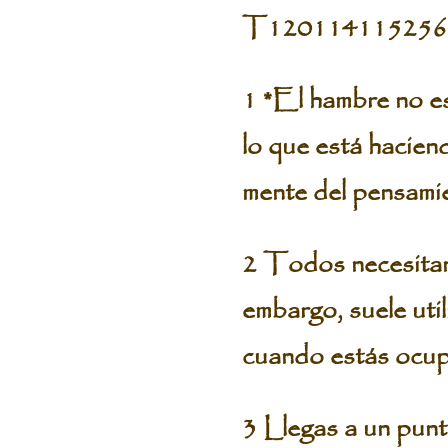
T120114115256
1 *El hambre no es
lo que está hacien
mente del pensamie
2 Todos necesitan 
embargo, suele uti
cuando estás ocup
3 Llegas a un punto