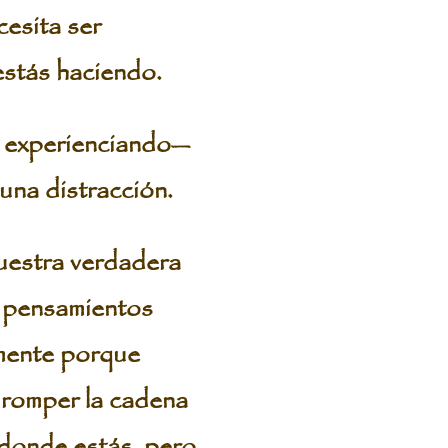
esita ser
estás haciendo.
s experienciando—
una distracción.
nuestra verdadera
 pensamientos
emente porque
 romper la cadena
 donde estás, pero