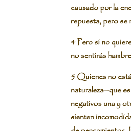
causado por la ene
repuesta, pero se 
4 Pero si no quie
no sentirás hambre
5 Quienes no están
naturaleza—que e
negativos una y ot
sienten incomodida
de pensamientos. L