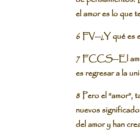
el amor es lo que t
6 FV—¿Y qué es e
7 FCCS—El amor es
es regresar a la u
8 Pero el “amor”, 
nuevos significado
del amor y han crea