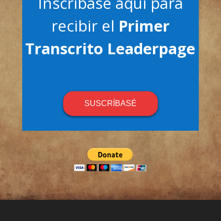
Inscríbase aquí para
recibir el
Primer
Transcrito Leaderpage
SUSCRÍBASÉ