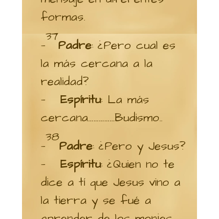
formas.
37
—
Padre
: ¿Pero cual es
la más cercana a la
realidad?
—
Espíritu
: La más
cercana……………Budismo..
38
—
Padre
: ¿Pero y Jesus?
—
Espíritu
: ¿Quien no te
dice a tí que Jesus vino a
la tierra y se fué a
aprender de los monjes