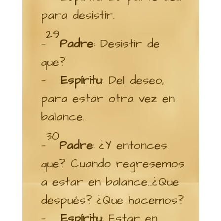
para desistir.
29
—
Padre
: Desistir de
que?
—
Espíritu
: Del deseo,
para estar otra vez en
balance..
30
—
Padre
: ¿Y entonces
que? Cuando regresemos
a estar en balance…¿Que
después? ¿Que hacemos?
—
Espíritu
: Estar en