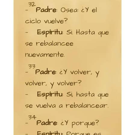
32
—
Padre
: Osea: ¿Y el
ciclo vuelve?
—
Espíritu
: Si. Hasta que
se rebalancee
nuevamente.
33
—
Padre
: ¿Y volver, y
volver, y volver?
—
Espíritu
: Si, hasta que
se vuelva a rebalancear.
34
—
Padre
: ¿Y porque?
—
Espíritu
: Porque es