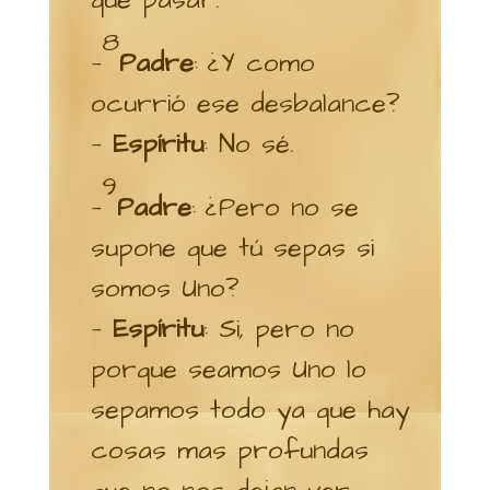
que pasar.
8
—
Padre
: ¿Y como
ocurrió ese desbalance?
—
Espíritu
: No sé.
9
—
Padre
: ¿Pero no se
supone que tú sepas si
somos Uno?
—
Espíritu
: Si, pero no
porque seamos Uno lo
sepamos todo ya que hay
cosas mas profundas