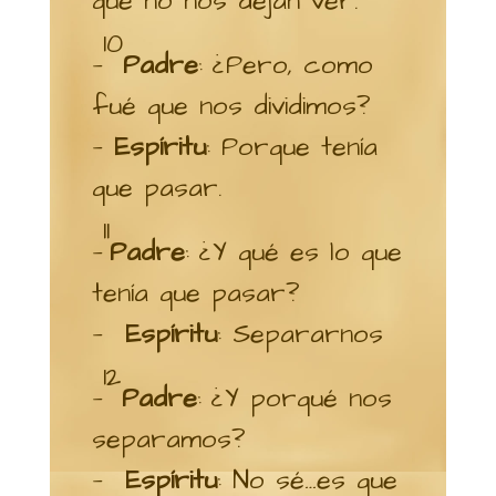
que no nos dejan ver.
10
—
Padre
: ¿Pero, como
fué que nos dividimos?
—
Espíritu
: Porque tenía
que pasar.
11
—
Padre
: ¿Y qué es lo que
tenía que pasar?
—
Espíritu
: Separarnos
12
—
Padre
: ¿Y porqué nos
separamos?
—
Espíritu
: No sé…es que