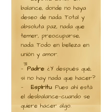
balance, donde no haya
deseo de nada. Total y
absoluta paz, nada que
temer, preocuparse,
nada. Todo en belleza en
unión y amor.
31
—
Padre
: ¿Y después qué,
si no hay nada que hacer?
—
Espíritu
: Pues ahí está
el desbalance—cuando se
quiere hacer algo.