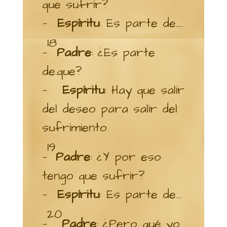
que sufrir?
—
Espíritu
: Es parte de….
18
—
Padre
: ¿Es parte
de.que?
—
Espíritu
: Hay que salir
del deseo para salir del
sufrimiento.
19
—
Padre
: ¿Y por eso
tengo que sufrir?
—
Espíritu
: Es parte de…
20
—
Padre
: ¿Pero qué yo