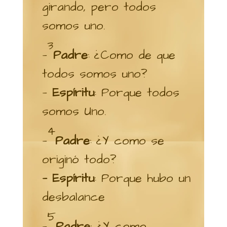
girando, pero todos
somos uno.
3
—
Padre
: ¿Como de que
todos somos uno?
—
Espíritu
: Porque todos
somos Uno.
4
—
Padre
: ¿Y como se
originó todo?
— Espíritu
: Porque hubo un
desbalance
5
—
Padre
: ¿Y como