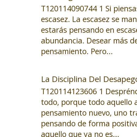
T120114090744 1 Si piensas
escasez. La escasez se ma
estarás pensando en escase
abundancia. Desear más de
pensamiento. Pero...
La Disciplina Del Desapeg
T120114123606 1 Desprénde
todo, porque todo aquello 
pensamiento nuevo, uno tras
pensando de forma positiva
aquello que ya no es...